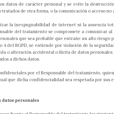
s datos de carácter personal y se evite la destrucción,
 tratados de otra forma, o la comunicación o acceso no 
zar la inexpugnabilidad de internet ni la ausencia t
ponsable del tratamiento se compromete a comunicar al 
ersonales que sea probable que entrañe un alto riesgo p
ulo 4 del RGPD, se entiende por violación de la segurida
da o alteración accidental o ilícita de datos personales
ados a dichos datos.
nfidenciales por el Responsable del tratamiento, quie
ual que dicha confidencialidad sea respetada por sus e
s datos personales
jercer frente al Responsable del tratamiento los siguie