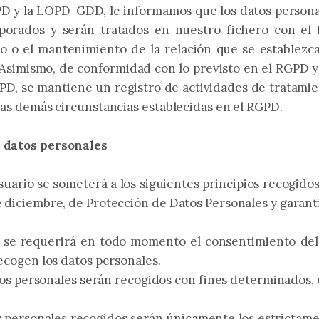
PD y la LOPD-GDD, le informamos que los datos personal
rados y serán tratados en nuestro fichero con el fin
o o el mantenimiento de la relación que se establezca 
 Asimismo, de conformidad con lo previsto en el RGPD y
GPD, se mantiene un registro de actividades de tratamien
 las demás circunstancias establecidas en el RGPD.
s datos personales
uario se someterá a los siguientes principios recogidos 
e diciembre, de Protección de Datos Personales y garantí
cia: se requerirá en todo momento el consentimiento d
recogen los datos personales.
atos personales serán recogidos con fines determinados, e
s personales recogidos serán únicamente los estrictame