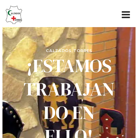
CALZADOS TORRES
¡ESTAMOS
TRABAJAN
DO EN
ELLO!