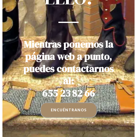
Mientras ponemos la
página web a punto,
puedes contactarnos
al:
655 23 82 66
ENCUÉNTRANOS