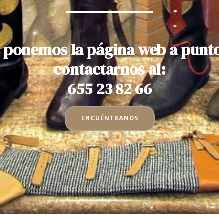
 ponemos la página web a punt
contactarnos al:
655 23 82 66
ENCUÉNTRANOS