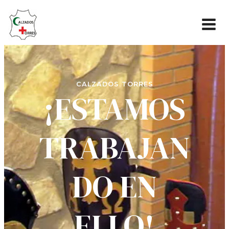
CALZADOS TORRES
¡ESTAMOS
TRABAJAN
DO EN
ELLO!