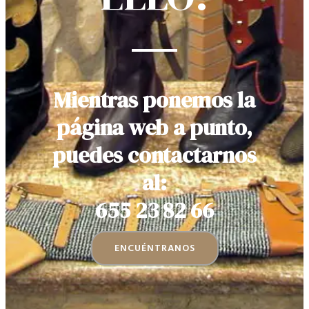
Mientras ponemos la
página web a punto,
puedes contactarnos
al:
655 23 82 66
ENCUÉNTRANOS