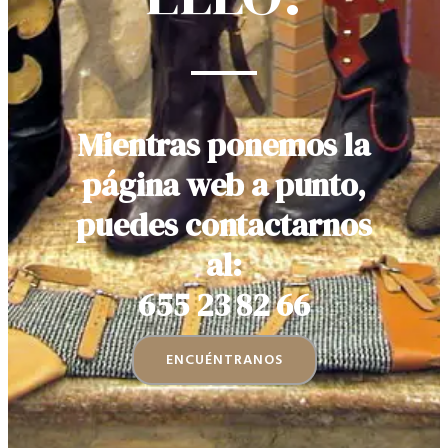
Mientras ponemos la
página web a punto,
puedes contactarnos
al:
655 23 82 66
ENCUÉNTRANOS