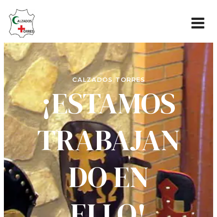
CALZADOS TORRES
¡ESTAMOS
TRABAJAN
DO EN
ELLO!