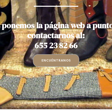
 ponemos la página web a punt
contactarnos al:
655 23 82 66
ENCUÉNTRANOS