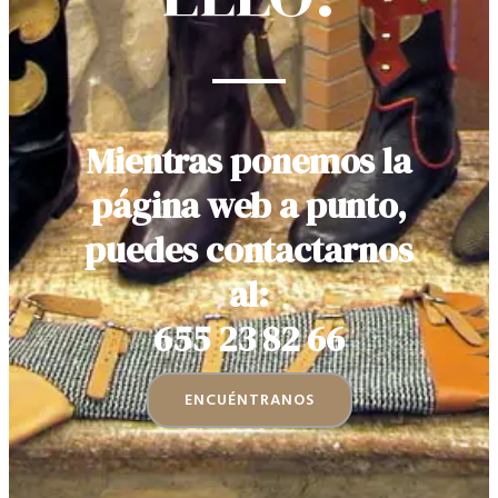
Mientras ponemos la
página web a punto,
puedes contactarnos
al:
655 23 82 66
ENCUÉNTRANOS