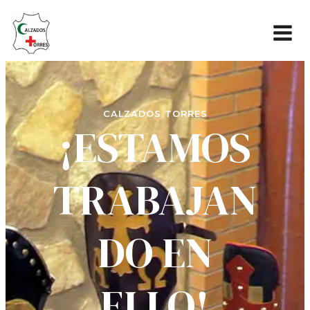
CALZADOS TORRES
¡ESTAMOS
TRABAJAN
DO EN
ELLO!