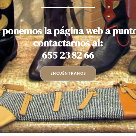
 ponemos la página web a punt
contactarnos al:
655 23 82 66
ENCUÉNTRANOS