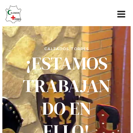
CALZADOS TORRES
¡ESTAMOS
TRABAJAN
DO EN
ELLO!