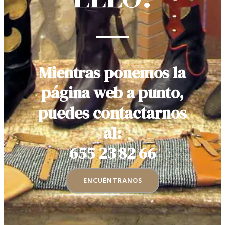
Mientras ponemos la
página web a punto,
puedes contactarnos
al:
655 23 82 66
ENCUÉNTRANOS