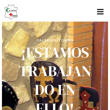
CALZADOS TORRES
¡ESTAMOS
TRABAJAN
DO EN
ELLO!