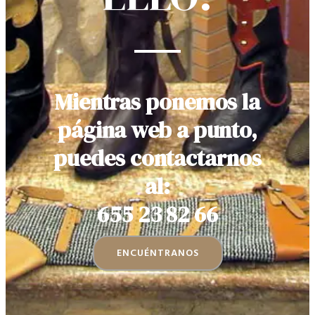
Mientras ponemos la
página web a punto,
puedes contactarnos
al:
655 23 82 66
ENCUÉNTRANOS