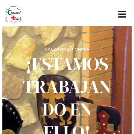
CALZADOS TORRES
¡ESTAMOS
TRABAJAN
DO EN
ELLO!