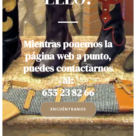
Mientras ponemos la
página web a punto,
puedes contactarnos
al:
655 23 82 66
ENCUÉNTRANOS