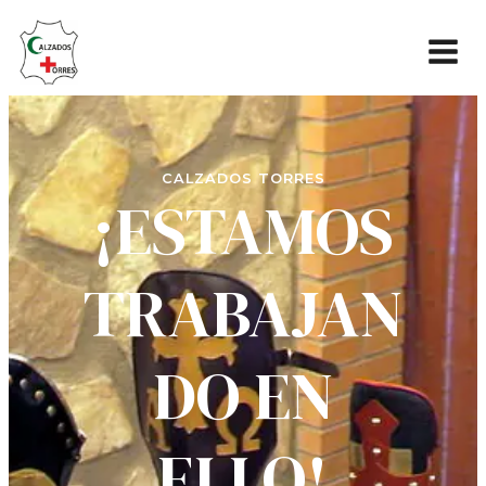
CALZADOS TORRES
¡ESTAMOS
TRABAJAN
DO EN
ELLO!