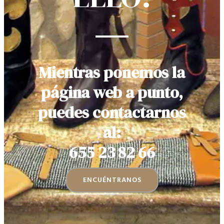
Mientras ponemos la
página web a punto,
puedes contactarnos
al:
655 23 82 66
ENCUÉNTRANOS