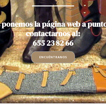
 ponemos la página web a punt
contactarnos al:
655 23 82 66
ENCUÉNTRANOS