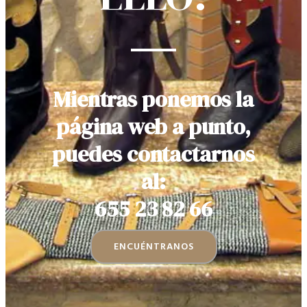
Mientras ponemos la
página web a punto,
puedes contactarnos
al:
655 23 82 66
ENCUÉNTRANOS