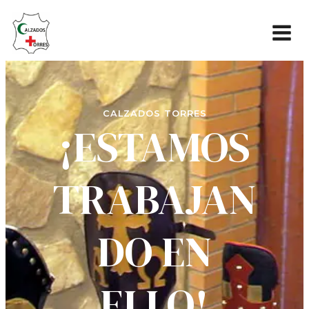
CALZADOS TORRES
¡ESTAMOS
TRABAJAN
DO EN
ELLO!