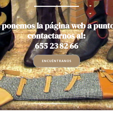
 ponemos la página web a punt
contactarnos al:
655 23 82 66
ENCUÉNTRANOS