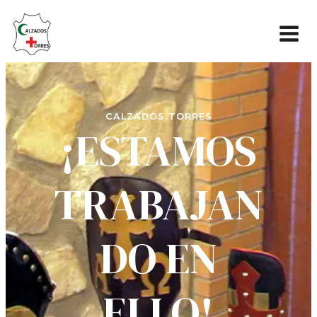
CALZADOS TORRES
¡ESTAMOS
TRABAJAN
DO EN
ELLO!