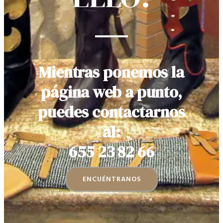
Mientras ponemos la
página web a punto,
puedes contactarnos
al:
655 23 82 66
ENCUÉNTRANOS