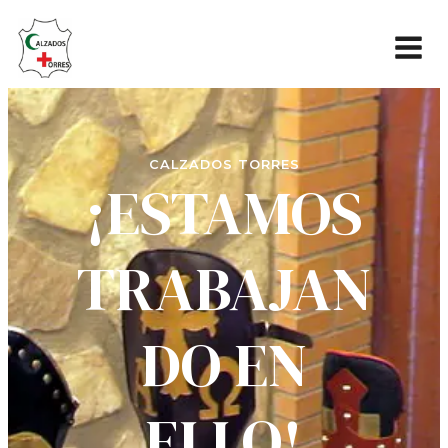
CALZADOS TORRES
¡ESTAMOS
TRABAJAN
DO EN
ELLO!