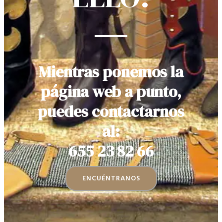
Mientras ponemos la
página web a punto,
puedes contactarnos
al:
655 23 82 66
ENCUÉNTRANOS