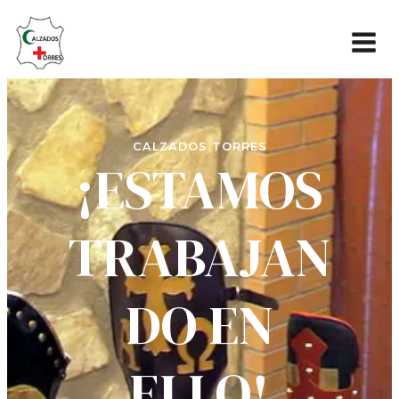
CALZADOS TORRES
¡ESTAMOS
TRABAJAN
DO EN
ELLO!