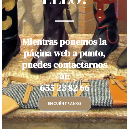
Mientras ponemos la
página web a punto,
puedes contactarnos
al:
655 23 82 66
ENCUÉNTRANOS