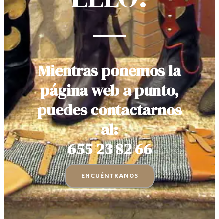
Mientras ponemos la
página web a punto,
puedes contactarnos
al:
655 23 82 66
ENCUÉNTRANOS