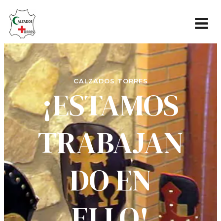
CALZADOS TORRES
¡ESTAMOS
TRABAJAN
DO EN
ELLO!