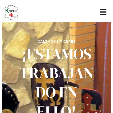
CALZADOS TORRES
¡ESTAMOS
TRABAJAN
DO EN
ELLO!