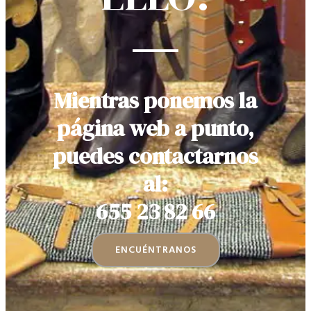
Mientras ponemos la
página web a punto,
puedes contactarnos
al:
655 23 82 66
ENCUÉNTRANOS