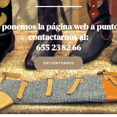
 ponemos la página web a punt
contactarnos al:
655 23 82 66
ENCUÉNTRANOS