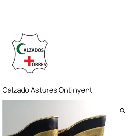
Saltar
al
contenido
Calzado Astures Ontinyent