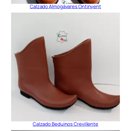
Calzado Almogávares Ontinyent
Calzado Beduinos Crevillente