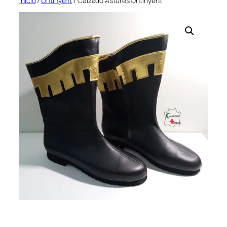
Inicio
/
Ontinyent
/ Calzado Astures Ontinyent